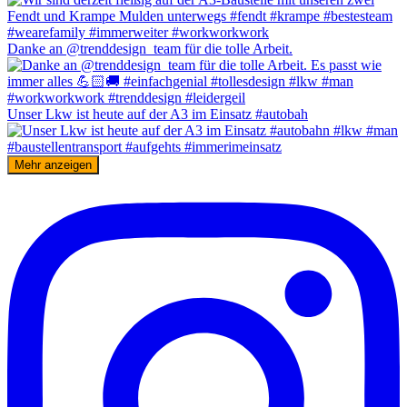
Danke an @trenddesign_team für die tolle Arbeit.
Unser Lkw ist heute auf der A3 im Einsatz #autobah
Mehr anzeigen